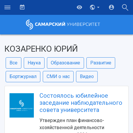
КОЗАРЕНКО ЮРИЙ
Все
Наука
Образование
Развитие
Бортжурнал
СМИ о нас
Видео
Состоялось юбилейное
заседание наблюдательного
совета университета
Утвержден план финансово-
хозяйственной деятельности