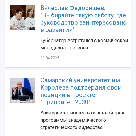
Видеолекции
деятельности
Вячеслав Федорищев:
Устойчивое развитие
Журналы Самарского университета
"Выбирайте такую работу, где
Противодействие COVID-19
Научные конференции
руководство заинтересовано
Кампус
Патенты
в развитии"
3D-тур по университету
Публикации и издания
Губернатор встретился с космической
Музеи
Отчеты о проведенных конференциях
молодежью региона
Учебный аэродром
Центр истории авиационных двигателей
11.04.2025
Ботанический сад
Умный дом бабочек
Международный межвузовский кампус
Самарский университет им.
Королёва подтвердил свои
Сведения об образовательной организации
позиции в проекте
"Приоритет 2030"
Официальные документы
Университет вошел в основной трек
программы академического
стратегического лидерства