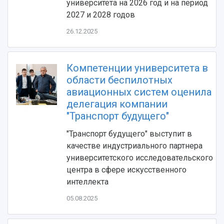
университета на 2026 год и на период
2027 и 2028 годов
26.12.2025
Компетенции университета в
области беспилотных
авиационных систем оценила
НАЗАД
делегация компании
"Транспорт будущего"
Об университете
Новости
Образование
Научно-исследовательская деятельность
История
Главные новости
Почему я выбираю Самарский университет?
Основные научные направления
"Транспорт будущего" выступит в
Ключевые факты
Бортжурнал
Абитуриенту
Научные школы и ведущие научные коллектив
качестве индустриального партнера
Рейтинги
Объявления
Бакалавриат и специалитет
Диссертационные советы
университетского исследовательского
События
Магистратура
Подготовка научных кадров
центра в сфере искусственного
Руководство
Аспирантура
Конкурс на замещение должностей научных
интеллекта
СМИ об университете
Наблюдательный совет
Формы обучения
работников
05.08.2025
Попечительский совет
Учебные планы
Научно-технический совет
Пресс-центр
Ученый совет
Дополнительное образование