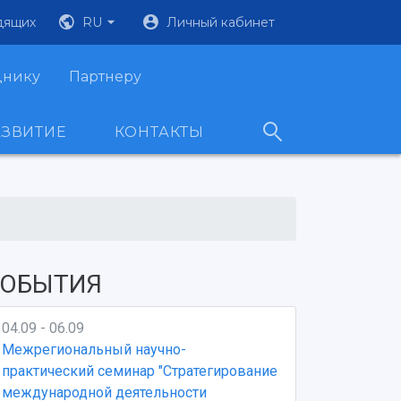
дящих
RU
Личный кабинет
днику
Партнеру
АЗВИТИЕ
КОНТАКТЫ
ОБЫТИЯ
04.09 - 06.09
Межрегиональный научно-
практический семинар "Стратегирование
международной деятельности