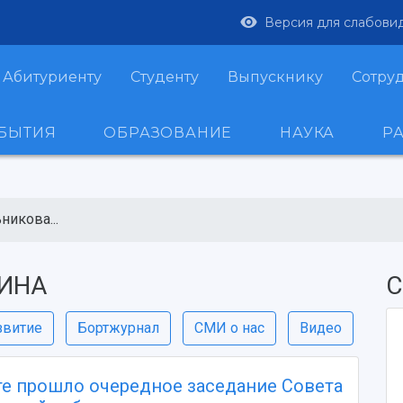
Версия для слабови
Абитуриенту
Студенту
Выпускнику
Сотру
ОБЫТИЯ
ОБРАЗОВАНИЕ
НАУКА
Р
никова...
ИНА
С
звитие
Бортжурнал
СМИ о нас
Видео
те прошло очередное заседание Совета