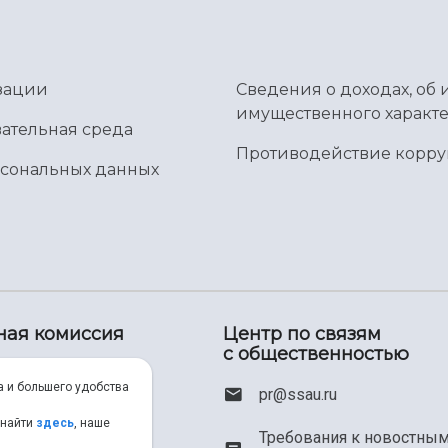
зации
Сведения о доходах, об 
имущественного характе
ательная среда
Противодействие корр
рсональных данных
ная комиссия
Центр по связям
с общественностью
00) 550-34-35
а и большего удобства
pr@ssau.ru
46) 267-48-67
 найти
здесь
, наше
Требования к новостны