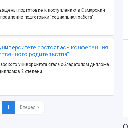
священы подготовке к поступлению в Самарский
аправление подготовки "социальная работа"
университете состоялась конференция
ственного родительства"
арского университета стала обладателем диплома
 дипломов 2 степени
1
Вперёд >
О