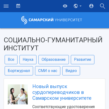
СОЦИАЛЬНО-ГУМАНИТАРНЫЙ
ИНСТИТУТ
Все
Наука
Образование
Развитие
Бортжурнал
СМИ о нас
Видео
Новый выпуск
сурдопереводчиков в
Самарском университете
Соответствующие удостоверения