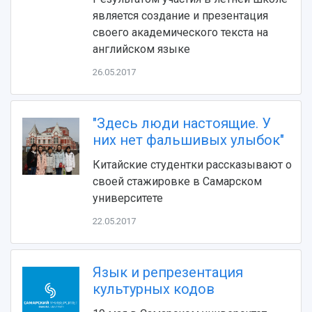
Видеолекции
деятельности
Устойчивое развитие
является создание и презентация
Журналы Самарского университета
Противодействие COVID-19
своего академического текста на
Научные конференции
Кампус
английском языке
Патенты
3D-тур по университету
Публикации и издания
26.05.2017
Музеи
Отчеты о проведенных конференциях
Учебный аэродром
Центр истории авиационных двигателей
"Здесь люди настоящие. У
Ботанический сад
них нет фальшивых улыбок"
Умный дом бабочек
Китайские студентки рассказывают о
Международный межвузовский кампус
своей стажировке в Самарском
Сведения об образовательной организации
университете
22.05.2017
Официальные документы
Язык и репрезентация
культурных кодов