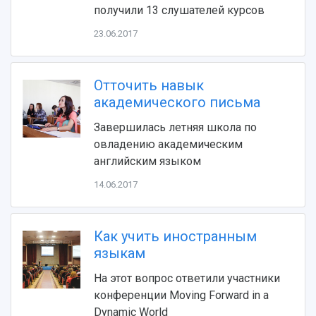
получили 13 слушателей курсов
23.06.2017
Отточить навык
академического письма
Завершилась летняя школа по
НАЗАД
овладению академическим
Об университете
Новости
Образование
Научно-исследовательская деятельность
английским языком
История
Главные новости
Почему я выбираю Самарский университет?
Основные научные направления
14.06.2017
Ключевые факты
Бортжурнал
Абитуриенту
Научные школы и ведущие научные коллектив
Рейтинги
Объявления
Бакалавриат и специалитет
Диссертационные советы
События
Магистратура
Подготовка научных кадров
Как учить иностранным
Руководство
Аспирантура
Конкурс на замещение должностей научных
языкам
СМИ об университете
Наблюдательный совет
Формы обучения
работников
Попечительский совет
На этот вопрос ответили участники
Учебные планы
Научно-технический совет
Пресс-центр
Ученый совет
конференции Moving Forward in a
Дополнительное образование
Научные проекты и темы
Газета "Полет"
Ректорат
Dynamic World