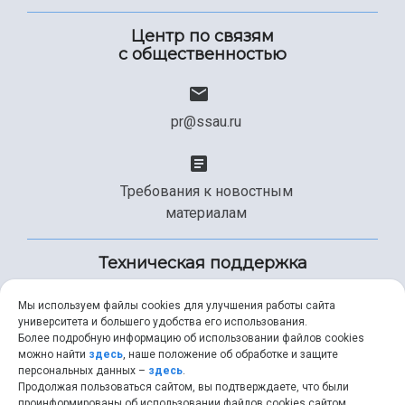
Центр по связям
с общественностью
pr@ssau.ru
Требования к новостным
материалам
Техническая поддержка
Мы используем файлы cookies для улучшения работы сайта
университета и большего удобства его использования.
+7 (846) 267-49-99
Более подробную информацию об использовании файлов cookies
можно найти
здесь
, наше положение об обработке и защите
персональных данных –
здесь
.
Продолжая пользоваться сайтом, вы подтверждаете, что были
help@ssau.ru
проинформированы об использовании файлов cookies сайтом