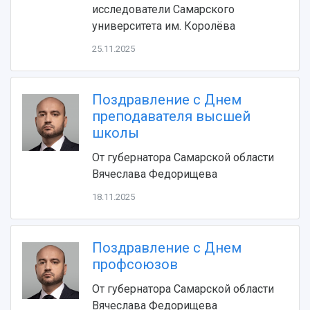
исследователи Самарского
Устойчивое развитие
Журналы Самарского университета
университета им. Королёва
Противодействие COVID-19
Научные конференции
Кампус
Патенты
25.11.2025
3D-тур по университету
Публикации и издания
Музеи
Отчеты о проведенных конференциях
Учебный аэродром
Поздравление с Днем
Центр истории авиационных двигателей
преподавателя высшей
Ботанический сад
школы
Умный дом бабочек
От губернатора Самарской области
Международный межвузовский кампус
Вячеслава Федорищева
Сведения об образовательной организации
18.11.2025
Официальные документы
Поздравление с Днем
профсоюзов
От губернатора Самарской области
Вячеслава Федорищева