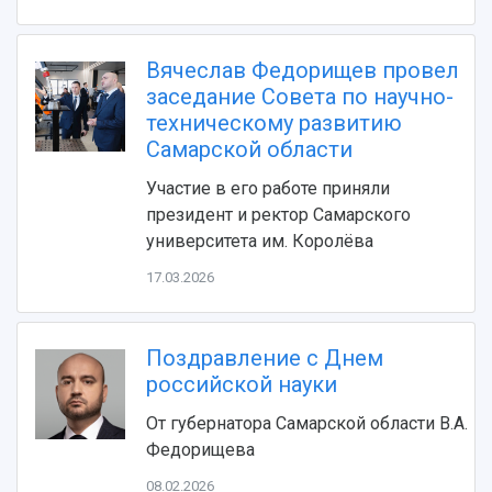
Вячеслав Федорищев провел
заседание Совета по научно-
техническому развитию
Самарской области
Участие в его работе приняли
НАЗАД
президент и ректор Самарского
Об университете
Новости
Образование
Научно-исследовательская деятельность
университета им. Королёва
История
Главные новости
Почему я выбираю Самарский университет?
Основные научные направления
17.03.2026
Ключевые факты
Бортжурнал
Абитуриенту
Научные школы и ведущие научные коллектив
Рейтинги
Объявления
Бакалавриат и специалитет
Диссертационные советы
События
Магистратура
Подготовка научных кадров
Поздравление с Днем
Руководство
Аспирантура
Конкурс на замещение должностей научных
российской науки
СМИ об университете
Наблюдательный совет
Формы обучения
работников
От губернатора Самарской области В.А.
Попечительский совет
Учебные планы
Научно-технический совет
Пресс-центр
Федорищева
Ученый совет
Дополнительное образование
Научные проекты и темы
Газета "Полет"
Ректорат
08.02.2026