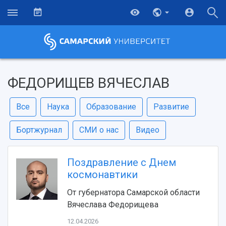
ФЕДОРИЩЕВ ВЯЧЕСЛАВ
Все
Наука
Образование
Развитие
Бортжурнал
СМИ о нас
Видео
Поздравление с Днем
космонавтики
От губернатора Самарской области
Вячеслава Федорищева
12.04.2026