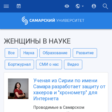
ЖЕНЩИНЫ В НАУКЕ
Все
Наука
Образование
Развитие
Бортжурнал
СМИ о нас
Видео
Ученая из Сирии по имени
Самара разработает защиту от
хакеров и "хронометр" для
Интернета
Проводимые в Самарском