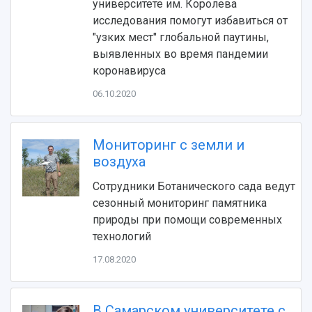
университете им. Королева
исследования помогут избавиться от
"узких мест" глобальной паутины,
выявленных во время пандемии
коронавируса
06.10.2020
Мониторинг с земли и
НАЗАД
воздуха
Об университете
Новости
Образование
Научно-исследовательская деятельность
Сотрудники Ботанического сада ведут
История
Главные новости
Почему я выбираю Самарский университет?
Основные научные направления
сезонный мониторинг памятника
Ключевые факты
Бортжурнал
Абитуриенту
Научные школы и ведущие научные коллектив
природы при помощи современных
Рейтинги
Объявления
Бакалавриат и специалитет
Диссертационные советы
технологий
События
Магистратура
Подготовка научных кадров
Руководство
17.08.2020
Аспирантура
Конкурс на замещение должностей научных
СМИ об университете
Наблюдательный совет
Формы обучения
работников
Попечительский совет
Учебные планы
Научно-технический совет
Пресс-центр
В Самарском университете с