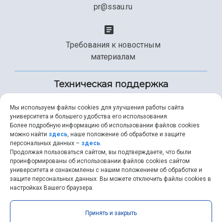
pr@ssau.ru
Требования к новостным
материалам
Техническая поддержка
Мы используем файлы cookies для улучшения работы сайта
университета и большего удобства его использования.
+7 (846) 267-49-99
Более подробную информацию об использовании файлов cookies
можно найти
здесь
, наше положение об обработке и защите
персональных данных –
здесь
.
Продолжая пользоваться сайтом, вы подтверждаете, что были
help@ssau.ru
проинформированы об использовании файлов cookies сайтом
университета и ознакомлены с нашим положением об обработке и
защите персональных данных. Вы можете отключить файлы cookies в
настройках Вашего браузера.
Самарский университет © 2026 |
ssau.ru
|
ssau@ssau.ru
|
Принять и закрыть
RSS
|
API