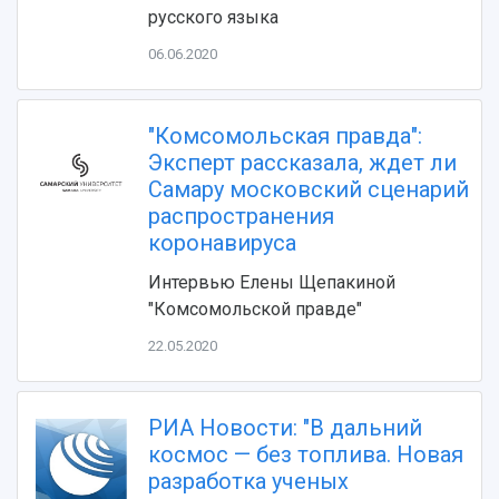
Фирменный стиль
Отчеты о научно-исследовательской
русского языка
Видеолекции
деятельности
06.06.2020
Устойчивое развитие
Журналы Самарского университета
Противодействие COVID-19
Научные конференции
Кампус
Патенты
"Комсомольская правда":
3D-тур по университету
Публикации и издания
Эксперт рассказала, ждет ли
Музеи
Отчеты о проведенных конференциях
Самару московский сценарий
Учебный аэродром
распространения
Центр истории авиационных двигателей
коронавируса
Ботанический сад
Умный дом бабочек
Интервью Елены Щепакиной
Международный межвузовский кампус
"Комсомольской правде"
Сведения об образовательной организации
22.05.2020
Официальные документы
РИА Новости: "В дальний
космос — без топлива. Новая
разработка ученых