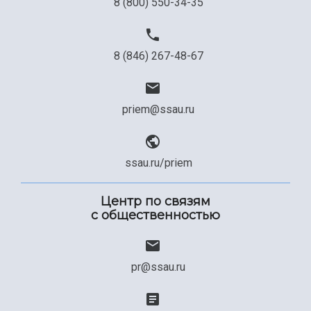
8 (800) 550-34-35
8 (846) 267-48-67
priem@ssau.ru
ssau.ru/priem
Центр по связям
с общественностью
pr@ssau.ru