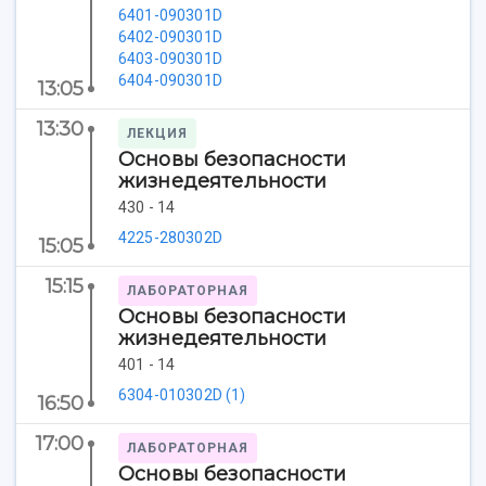
Учебный аэродром
6401-090301D
Центр истории авиационных двигателей
6402-090301D
Ботанический сад
6403-090301D
Умный дом бабочек
6404-090301D
13:05
Международный межвузовский кампус
13:30
ЛЕКЦИЯ
Сведения об образовательной организации
Основы безопасности
жизнедеятельности
Официальные документы
430 - 14
4225-280302D
15:05
15:15
ЛАБОРАТОРНАЯ
Основы безопасности
жизнедеятельности
401 - 14
6304-010302D (1)
16:50
17:00
ЛАБОРАТОРНАЯ
Основы безопасности