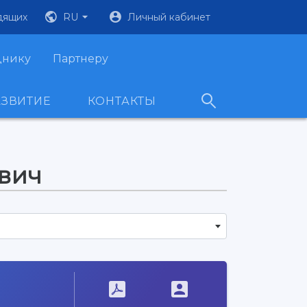
дящих
RU
Личный кабинет
днику
Партнеру
АЗВИТИЕ
КОНТАКТЫ
вич