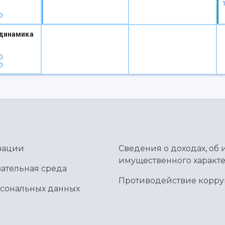
D
динамика
D
D
зации
Сведения о доходах, об 
имущественного характе
ательная среда
Противодействие корр
рсональных данных