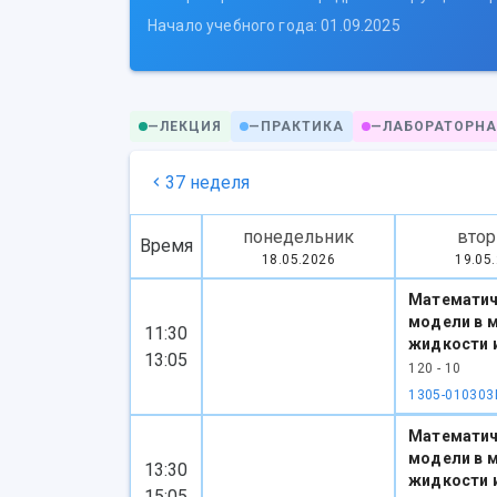
Начало учебного года: 01.09.2025
—
ЛЕКЦИЯ
—
ПРАКТИКА
—
ЛАБОРАТОРНА
37 неделя
понедельник
втор
Время
18.05.2026
19.05
Математич
модели в 
11:30
жидкости и
13:05
120 - 10
1305-010303
Математич
модели в 
13:30
жидкости и
15:05