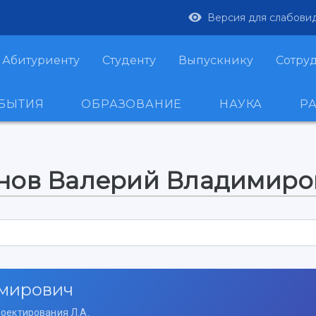
Версия для слабови
Абитуриенту
Студенту
Выпускнику
Сотру
ОБЫТИЯ
ОБРАЗОВАНИЕ
НАУКА
Р
онов Валерий Владимиро
мирович
оектирования Л.А.