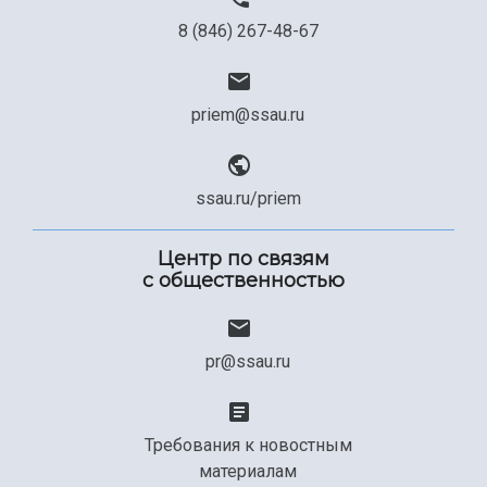
8 (846) 267-48-67
priem@ssau.ru
ssau.ru/priem
Центр по связям
с общественностью
pr@ssau.ru
Требования к новостным
материалам