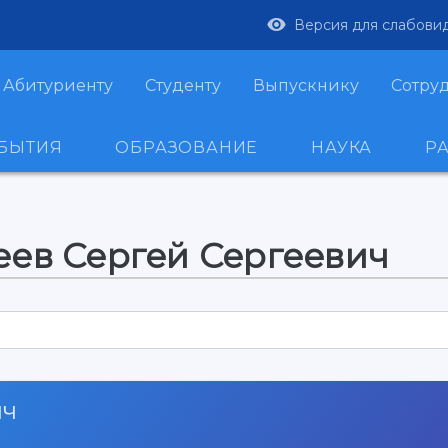
Версия для слабови
Абитуриенту
Студенту
Выпускнику
Сотру
ОБЫТИЯ
ОБРАЗОВАНИЕ
НАУКА
Р
еев Сергей Сергеевич
ич