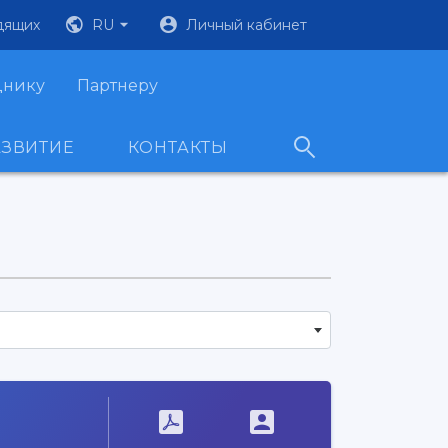
дящих
RU
Личный кабинет
днику
Партнеру
АЗВИТИЕ
КОНТАКТЫ