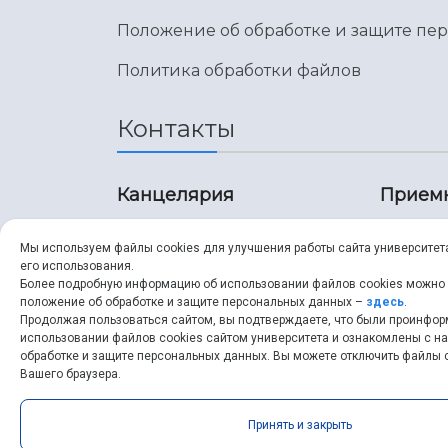
Положение об обработке и защите пе
Политика обработки файлов
Контакты
Канцелярия
Прием
8 (846) 267-43-70
8 (8
Мы используем файлы cookies для улучшения работы сайта университет
его использования.
8 (846) 267-43-70
8 (8
Более подробную информацию об использовании файлов cookies можно
положение об обработке и защите персональных данных –
здесь
.
Продолжая пользоваться сайтом, вы подтверждаете, что были проинфо
ssau@ssau.ru
pri
использовании файлов cookies сайтом университета и ознакомлены с 
обработке и защите персональных данных. Вы можете отключить файлы c
ssau
Вашего браузера.
Принять и закрыть