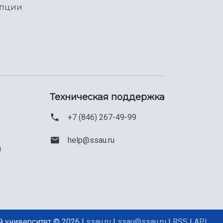
упции
Техническая поддержка
+7 (846) 267-49-99
help@ssau.ru
м
 университет © 2026 |
ssau.ru
|
ssau@ssau.ru
|
RSS
|
API