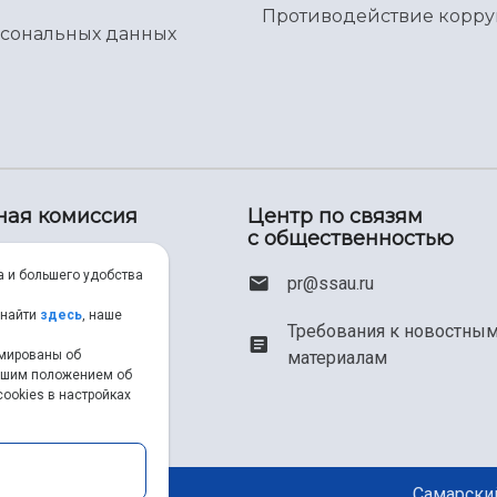
Противодействие корр
рсональных данных
ная комиссия
Центр по связям
с общественностью
00) 550-34-35
а и большего удобства
pr@ssau.ru
46) 267-48-67
 найти
здесь
, наше
Требования к новостны
рмированы об
материалам
em@ssau.ru
нашим положением об
ookies в настройках
.ru/priem
Самарский