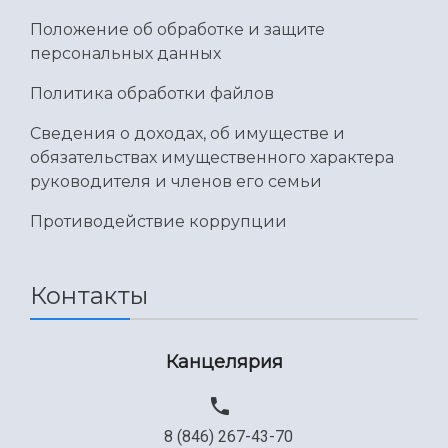
Умный дом бабочек
Международный межвузовский кампус
Положение об обработке и защите
персональных данных
Сведения об образовательной организации
Политика обработки файлов
Официальные документы
Сведения о доходах, об имуществе и
обязательствах имущественного характера
руководителя и членов его семьи
Противодействие коррупции
Контакты
Канцелярия
8 (846) 267-43-70