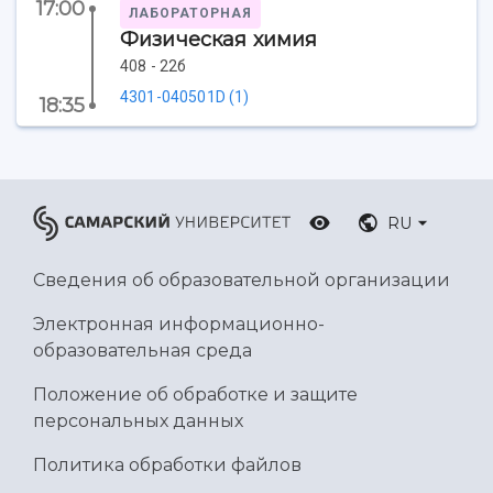
17:00
Ботанический сад
ЛАБОРАТОРНАЯ
Умный дом бабочек
Физическая химия
Международный межвузовский кампус
408 - 22б
4301-040501D (1)
Сведения об образовательной организации
18:35
Официальные документы
RU
Сведения об образовательной организации
Электронная информационно-
образовательная среда
Положение об обработке и защите
персональных данных
Политика обработки файлов