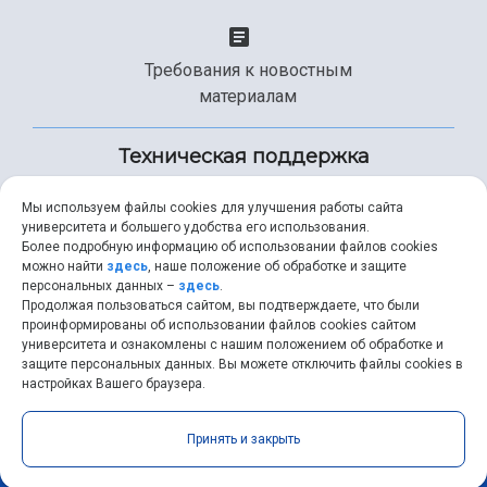
Требования к новостным
материалам
Техническая поддержка
Мы используем файлы cookies для улучшения работы сайта
университета и большего удобства его использования.
+7 (846) 267-49-99
Более подробную информацию об использовании файлов cookies
можно найти
здесь
, наше положение об обработке и защите
персональных данных –
здесь
.
Продолжая пользоваться сайтом, вы подтверждаете, что были
help@ssau.ru
проинформированы об использовании файлов cookies сайтом
университета и ознакомлены с нашим положением об обработке и
защите персональных данных. Вы можете отключить файлы cookies в
настройках Вашего браузера.
Самарский университет © 2026 |
ssau.ru
|
ssau@ssau.ru
|
Принять и закрыть
RSS
|
API