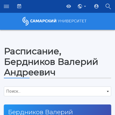
Расписание,
Бердников Валерий
Андреевич
Поиск...
НАЗАД
Бердников Валерий
Об университете
Новости
Образование
Научно-исследовательская деятельность