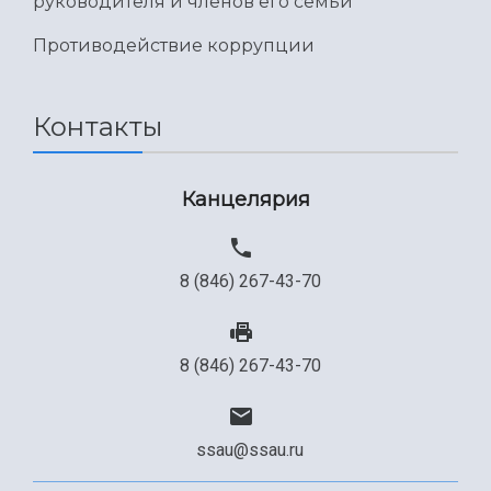
руководителя и членов его семьи
Международный межвузовский кампус
Противодействие коррупции
Сведения об образовательной организации
Официальные документы
Контакты
Канцелярия
8 (846) 267-43-70
8 (846) 267-43-70
ssau@ssau.ru