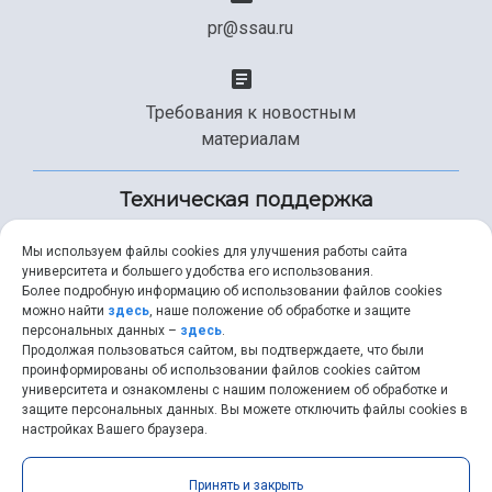
pr@ssau.ru
Требования к новостным
материалам
Техническая поддержка
Мы используем файлы cookies для улучшения работы сайта
университета и большего удобства его использования.
+7 (846) 267-49-99
Более подробную информацию об использовании файлов cookies
можно найти
здесь
, наше положение об обработке и защите
персональных данных –
здесь
.
Продолжая пользоваться сайтом, вы подтверждаете, что были
help@ssau.ru
проинформированы об использовании файлов cookies сайтом
университета и ознакомлены с нашим положением об обработке и
защите персональных данных. Вы можете отключить файлы cookies в
настройках Вашего браузера.
Самарский университет © 2026 |
ssau.ru
|
ssau@ssau.ru
|
Принять и закрыть