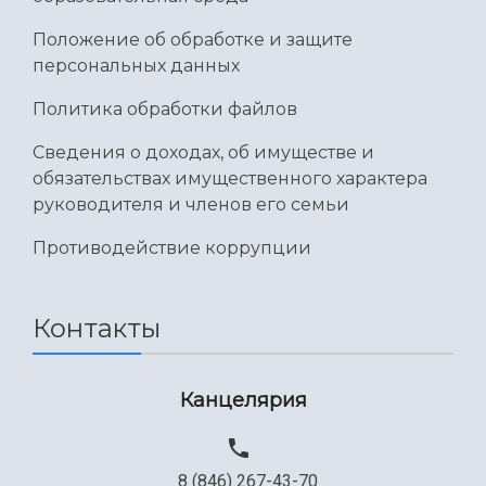
Умный дом бабочек
Международный межвузовский кампус
Положение об обработке и защите
персональных данных
Сведения об образовательной организации
Политика обработки файлов
Официальные документы
Сведения о доходах, об имуществе и
обязательствах имущественного характера
руководителя и членов его семьи
Противодействие коррупции
Контакты
Канцелярия
8 (846) 267-43-70