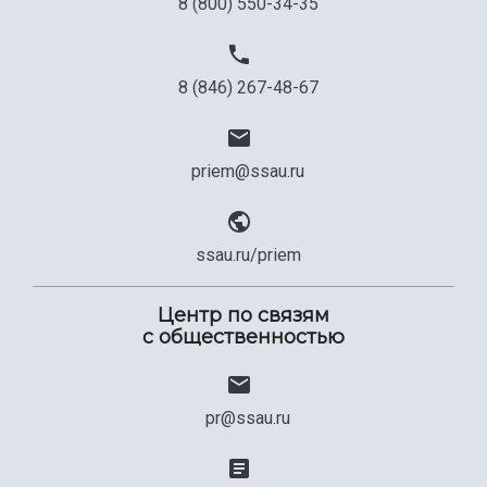
8 (800) 550-34-35
8 (846) 267-48-67
priem@ssau.ru
ssau.ru/priem
Центр по связям
с общественностью
pr@ssau.ru