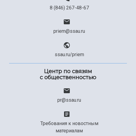
8 (846) 267-48-67
priem@ssau.ru
ssau.ru/priem
Центр по связям
с общественностью
pr@ssau.ru
Требования к новостным
материалам