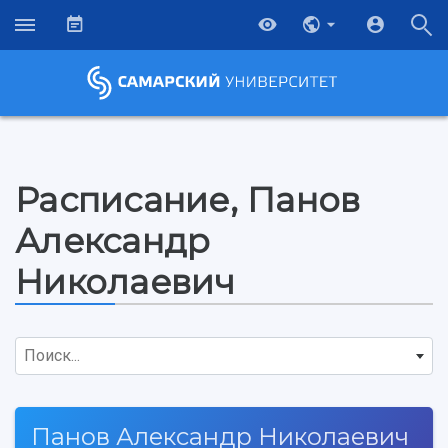
Расписание, Панов
Александр
Николаевич
Поиск...
НАЗАД
Об университете
Новости
Образование
Научно-исследовательская деятельность
Панов Александр Николаевич