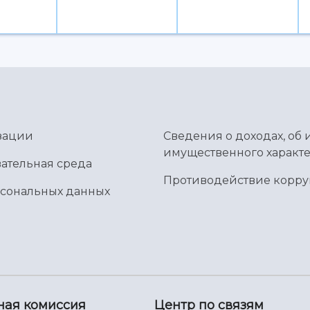
зации
Сведения о доходах, об 
имущественного характе
ательная среда
Противодействие корр
рсональных данных
ная комиссия
Центр по связям