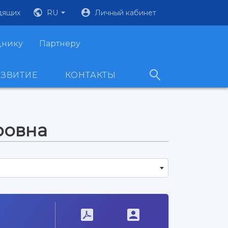
дящих
RU
Личный кабинет
днику
Партнеру
АЗВИТИЕ
КОНТАКТЫ
ровна