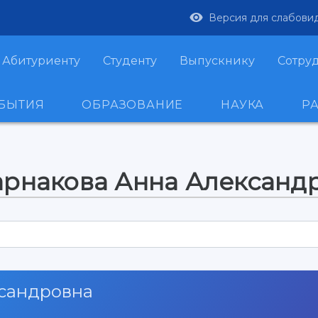
Версия для слабови
Абитуриенту
Студенту
Выпускнику
Сотру
ОБЫТИЯ
ОБРАЗОВАНИЕ
НАУКА
Р
арнакова Анна Александ
ксандровна