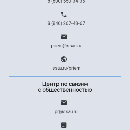
8 (800) 550-34-35
8 (846) 267-48-67
priem@ssau.ru
ssau.ru/priem
Центр по связям
с общественностью
pr@ssau.ru