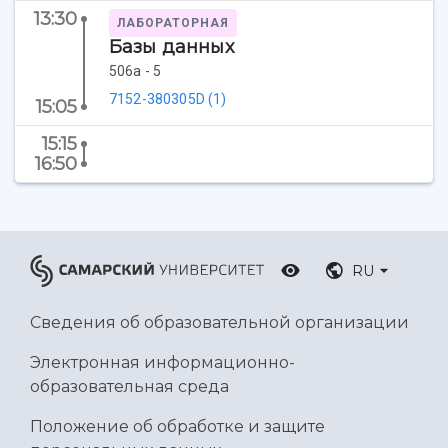
Ботанический сад
13:30
ЛАБОРАТОРНАЯ
Умный дом бабочек
Базы данных
Международный межвузовский кампус
506а - 5
7152-380305D (1)
Сведения об образовательной организации
15:05
15:15
Официальные документы
16:50
RU
Сведения об образовательной организации
Электронная информационно-
образовательная среда
Положение об обработке и защите