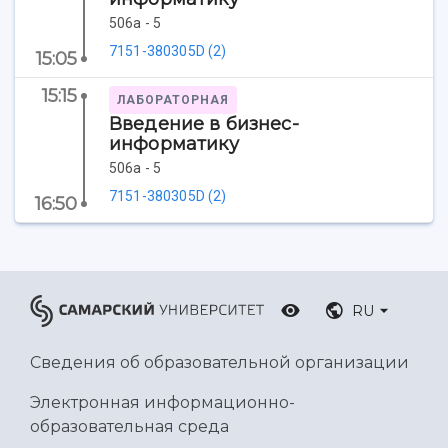
Ботанический сад
506а - 5
Умный дом бабочек
7151-380305D (2)
15:05
Международный межвузовский кампус
15:15
ЛАБОРАТОРНАЯ
Сведения об образовательной организации
Введение в бизнес-
информатику
Официальные документы
506а - 5
7151-380305D (2)
16:50
RU
Сведения об образовательной организации
Электронная информационно-
образовательная среда