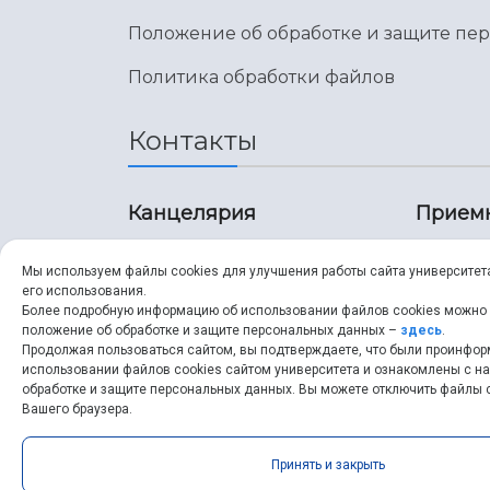
Положение об обработке и защите пе
Политика обработки файлов
Контакты
Канцелярия
Прием
8 (846) 267-43-70
8 (8
Мы используем файлы cookies для улучшения работы сайта университет
его использования.
8 (846) 267-43-70
8 (8
Более подробную информацию об использовании файлов cookies можно
положение об обработке и защите персональных данных –
здесь
.
Продолжая пользоваться сайтом, вы подтверждаете, что были проинфо
ssau@ssau.ru
pri
использовании файлов cookies сайтом университета и ознакомлены с 
обработке и защите персональных данных. Вы можете отключить файлы c
ssau
Вашего браузера.
Принять и закрыть