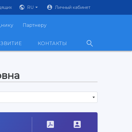
дящих
RU
Личный кабинет
днику
Партнеру
АЗВИТИЕ
КОНТАКТЫ
овна