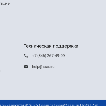
упции
Техническая поддержка
+7 (846) 267-49-99
help@ssau.ru
м
 университет © 2026 |
ssau.ru
|
ssau@ssau.ru
|
RSS
|
API