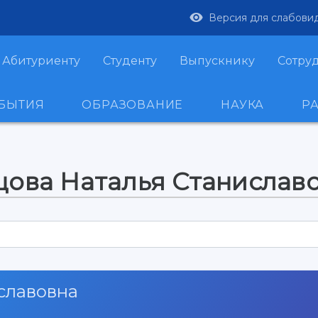
Версия для слабови
Абитуриенту
Студенту
Выпускнику
Сотру
ОБЫТИЯ
ОБРАЗОВАНИЕ
НАУКА
Р
цова Наталья Станислав
славовна