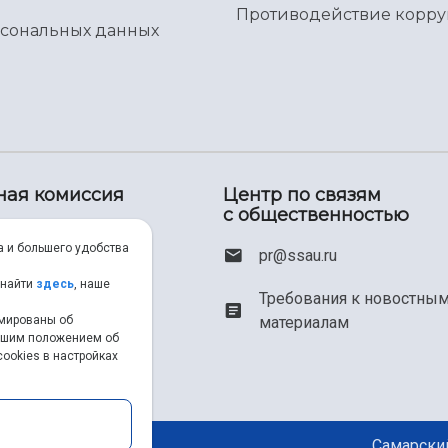
Противодействие корр
рсональных данных
ная комиссия
Центр по связям
с общественностью
00) 550-34-35
а и большего удобства
pr@ssau.ru
46) 267-48-67
 найти
здесь
, наше
Требования к новостны
рмированы об
материалам
em@ssau.ru
нашим положением об
ookies в настройках
.ru/priem
Самарский