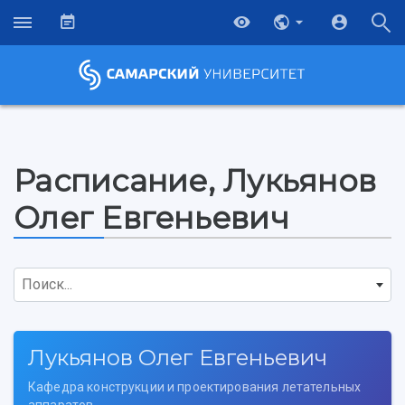
Расписание, Лукьянов
Олег Евгеньевич
Поиск...
Лукьянов Олег Евгеньевич
НАЗАД
Кафедра конструкции и проектирования летательных