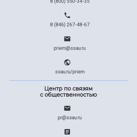
8 (800) 550-34-35
8 (846) 267-48-67
priem@ssau.ru
ssau.ru/priem
Центр по связям
с общественностью
pr@ssau.ru