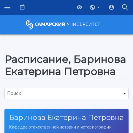
Расписание, Баринова
Екатерина Петровна
Поиск...
Баринова Екатерина Петровна
НАЗАД
Об университете
Новости
Образование
Научно-исследовательская деятельность
Кафедра отечественной истории и историографии