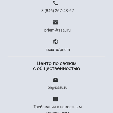
8 (846) 267-48-67
priem@ssau.ru
ssau.ru/priem
Центр по связям
с общественностью
pr@ssau.ru
Требования к новостным
материалам