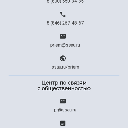
8 (800) 550-34-35
8 (846) 267-48-67
priem@ssau.ru
ssau.ru/priem
Центр по связям
с общественностью
pr@ssau.ru