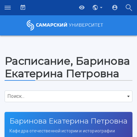
Расписание, Баринова
Екатерина Петровна
Поиск...
Баринова Екатерина Петровна
НАЗАД
Об университете
Новости
Образование
Научно-исследовательская деятельность
Кафедра отечественной истории и историографии