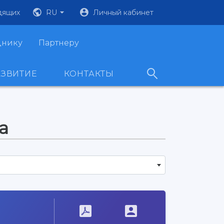
дящих
RU
Личный кабинет
днику
Партнеру
АЗВИТИЕ
КОНТАКТЫ
а