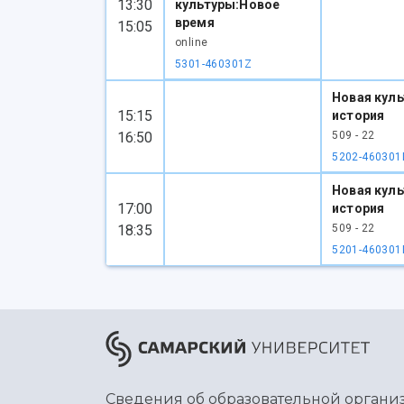
13:30
культуры:Новое
время
15:05
online
5301-460301Z
Новая куль
15:15
история
16:50
509 - 22
5202-460301
Новая куль
17:00
история
18:35
509 - 22
5201-460301
Сведения об образовательной органи