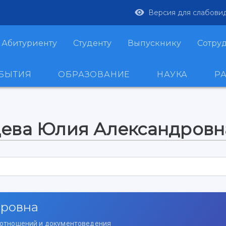
Версия для слабови
Абитуриенту
Студенту
Выпускнику
Сотру
ОБЫТИЯ
ОБРАЗОВАНИЕ
НАУКА
Р
дева Юлия Александровн
дровна
отношений и документоведения