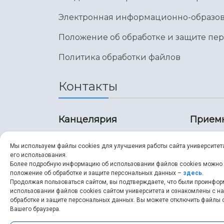
Электронная информационно-образов
Положение об обработке и защите пе
Политика обработки файлов
Контакты
Канцелярия
Прием
8 (846) 267-43-70
8 (8
Мы используем файлы cookies для улучшения работы сайта университет
его использования.
8 (846) 267-43-70
8 (8
Более подробную информацию об использовании файлов cookies можно
положение об обработке и защите персональных данных –
здесь
.
Продолжая пользоваться сайтом, вы подтверждаете, что были проинфо
ssau@ssau.ru
pri
использовании файлов cookies сайтом университета и ознакомлены с 
обработке и защите персональных данных. Вы можете отключить файлы c
ssau
Вашего браузера.