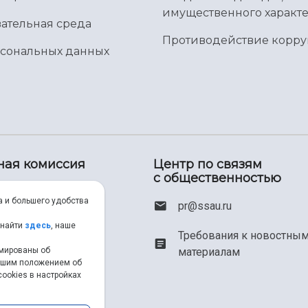
имущественного характе
ательная среда
Противодействие корр
рсональных данных
ная комиссия
Центр по связям
с общественностью
00) 550-34-35
а и большего удобства
pr@ssau.ru
46) 267-48-67
 найти
здесь
, наше
Требования к новостны
рмированы об
материалам
em@ssau.ru
нашим положением об
ookies в настройках
.ru/priem