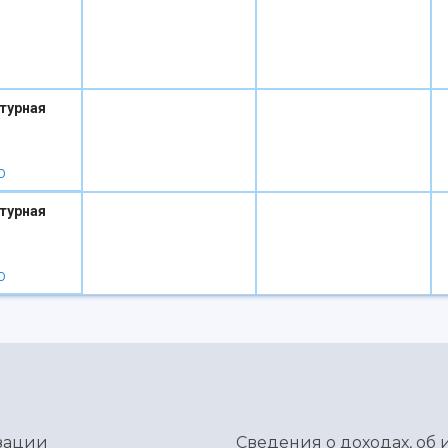
турная
D
турная
D
зации
Сведения о доходах, об 