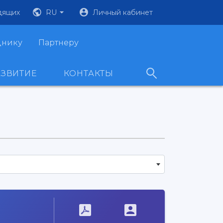
дящих
RU
Личный кабинет
днику
Партнеру
АЗВИТИЕ
КОНТАКТЫ