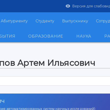
Версия для слабови
Абитуриенту
Студенту
Выпускнику
Сотру
ОБЫТИЯ
ОБРАЗОВАНИЕ
НАУКА
Р
пов Артем Ильясович
ич
рия автоматизированных систем научных исследований)