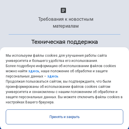
Требования к новостным
материалам
Техническая поддержка
Мы используем файлы cookies для улучшения работы сайта
университета и большего удобства его использования.
+7 (846) 267-49-99
Более подробную информацию об использовании файлов cookies
можно найти
здесь
, наше положение об обработке и защите
персональных данных –
здесь
.
Продолжая пользоваться сайтом, вы подтверждаете, что были
help@ssau.ru
проинформированы об использовании файлов cookies сайтом
университета и ознакомлены с нашим положением об обработке и
защите персональных данных. Вы можете отключить файлы cookies в
настройках Вашего браузера.
Самарский университет © 2026 |
ssau.ru
|
ssau@ssau.ru
|
Принять и закрыть
RSS
|
API