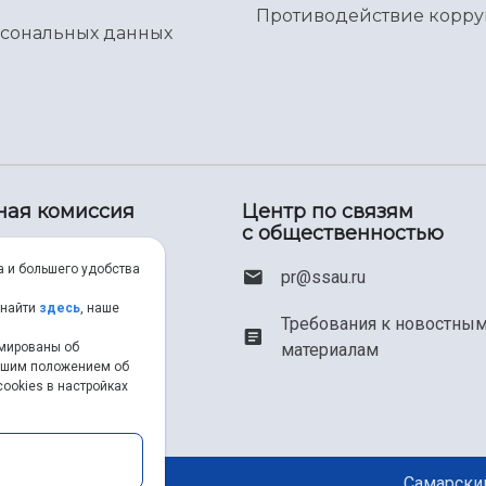
Противодействие корр
рсональных данных
ная комиссия
Центр по связям
с общественностью
00) 550-34-35
а и большего удобства
pr@ssau.ru
46) 267-48-67
 найти
здесь
, наше
Требования к новостны
рмированы об
материалам
em@ssau.ru
нашим положением об
ookies в настройках
.ru/priem
Самарский