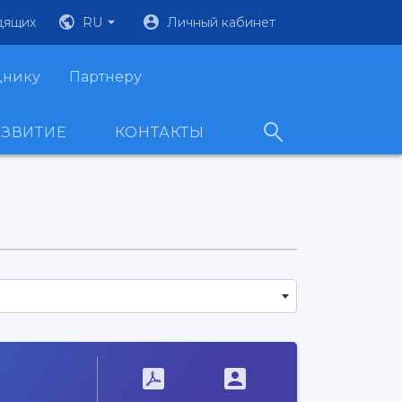
дящих
RU
Личный кабинет
днику
Партнеру
АЗВИТИЕ
КОНТАКТЫ