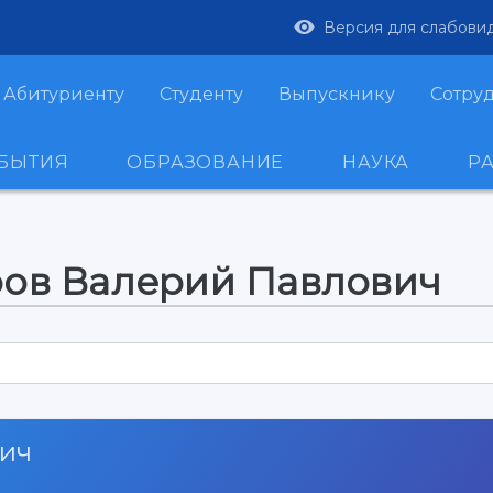
Версия для слабови
Абитуриенту
Студенту
Выпускнику
Сотру
ОБЫТИЯ
ОБРАЗОВАНИЕ
НАУКА
Р
ров Валерий Павлович
вич