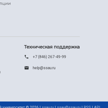
упции
Техническая поддержка
+7 (846) 267-49-99
help@ssau.ru
м
 университет © 2026 |
ssau.ru
|
ssau@ssau.ru
|
RSS
|
API