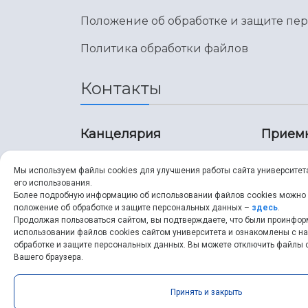
Положение об обработке и защите пе
Политика обработки файлов
Контакты
Канцелярия
Прием
8 (846) 267-43-70
8 (8
Мы используем файлы cookies для улучшения работы сайта университет
его использования.
8 (846) 267-43-70
8 (8
Более подробную информацию об использовании файлов cookies можно
положение об обработке и защите персональных данных –
здесь
.
Продолжая пользоваться сайтом, вы подтверждаете, что были проинфо
ssau@ssau.ru
pri
использовании файлов cookies сайтом университета и ознакомлены с 
обработке и защите персональных данных. Вы можете отключить файлы c
ssau
Вашего браузера.
Принять и закрыть