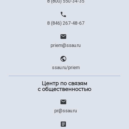
8 (800) 550-34-35
8 (846) 267-48-67
priem@ssau.ru
ssau.ru/priem
Центр по связям
с общественностью
pr@ssau.ru