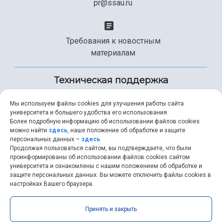
pr@ssau.ru
Требования к новостным
материалам
Техническая поддержка
Мы используем файлы cookies для улучшения работы сайта
университета и большего удобства его использования.
+7 (846) 267-49-99
Более подробную информацию об использовании файлов cookies
можно найти
здесь
, наше положение об обработке и защите
персональных данных –
здесь
.
Продолжая пользоваться сайтом, вы подтверждаете, что были
help@ssau.ru
проинформированы об использовании файлов cookies сайтом
университета и ознакомлены с нашим положением об обработке и
защите персональных данных. Вы можете отключить файлы cookies в
настройках Вашего браузера.
Самарский университет © 2026 |
ssau.ru
|
ssau@ssau.ru
|
Принять и закрыть
RSS
|
API