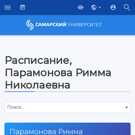
Расписание,
Парамонова Римма
Николаевна
Поиск...
НАЗАД
Парамонова Римма
Об университете
Новости
Образование
Научно-исследовательская деятельность