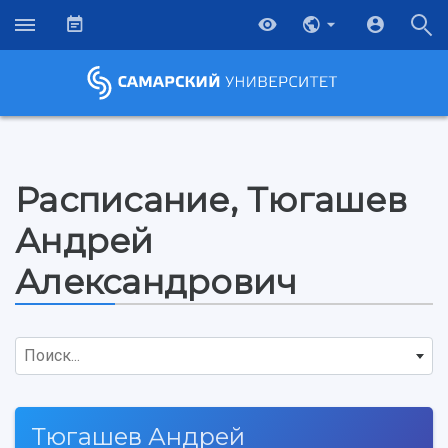
Расписание, Тюгашев
Андрей
Александрович
Поиск...
НАЗАД
Тюгашев Андрей
Об университете
Новости
Образование
Научно-исследовательская деятельность