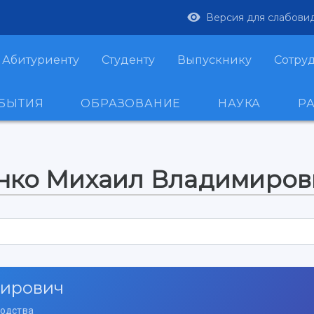
Версия для слабови
Абитуриенту
Студенту
Выпускнику
Сотру
ОБЫТИЯ
ОБРАЗОВАНИЕ
НАУКА
Р
енко Михаил Владимиров
мирович
водства