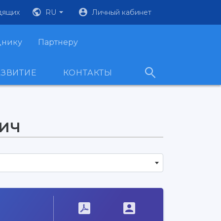
дящих
RU
Личный кабинет
днику
Партнеру
АЗВИТИЕ
КОНТАКТЫ
ич