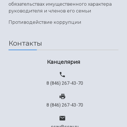
Международный межвузовский кампус
обязательствах имущественного характера
руководителя и членов его семьи
Сведения об образовательной организации
Противодействие коррупции
Официальные документы
Контакты
Канцелярия
8 (846) 267-43-70
8 (846) 267-43-70
ssau@ssau.ru