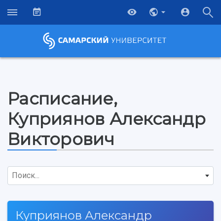
Расписание,
Куприянов Александр
Викторович
Поиск...
НАЗАД
Куприянов Александр
Об университете
Новости
Образование
Научно-исследовательская деятельность