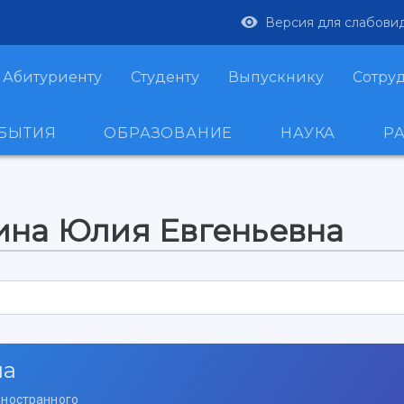
Версия для слабови
Абитуриенту
Студенту
Выпускнику
Сотру
ОБЫТИЯ
ОБРАЗОВАНИЕ
НАУКА
Р
ина Юлия Евгеньевна
на
иностранного