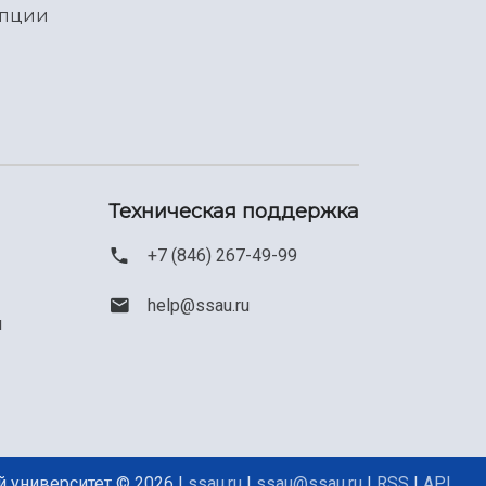
упции
Техническая поддержка
+7 (846) 267-49-99
help@ssau.ru
м
 университет © 2026 |
ssau.ru
|
ssau@ssau.ru
|
RSS
|
API