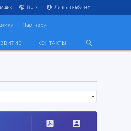
дящих
RU
Личный кабинет
днику
Партнеру
АЗВИТИЕ
КОНТАКТЫ