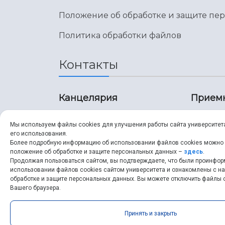
Положение об обработке и защите пе
Политика обработки файлов
Контакты
Канцелярия
Прием
8 (846) 267-43-70
8 (8
Мы используем файлы cookies для улучшения работы сайта университет
его использования.
8 (846) 267-43-70
8 (8
Более подробную информацию об использовании файлов cookies можно
положение об обработке и защите персональных данных –
здесь
.
Продолжая пользоваться сайтом, вы подтверждаете, что были проинфо
ssau@ssau.ru
pri
использовании файлов cookies сайтом университета и ознакомлены с 
обработке и защите персональных данных. Вы можете отключить файлы c
ssau
Вашего браузера.
Принять и закрыть