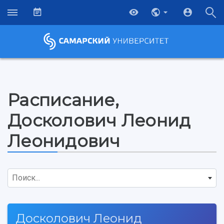
Расписание,
Досколович Леонид
Леонидович
Поиск...
НАЗАД
Досколович Леонид
Об университете
Новости
Образование
Научно-исследовательская деятельность