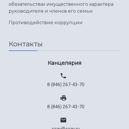
Международный межвузовский кампус
обязательствах имущественного характера
руководителя и членов его семьи
Сведения об образовательной организации
Противодействие коррупции
Официальные документы
Контакты
Канцелярия
8 (846) 267-43-70
8 (846) 267-43-70
ssau@ssau.ru