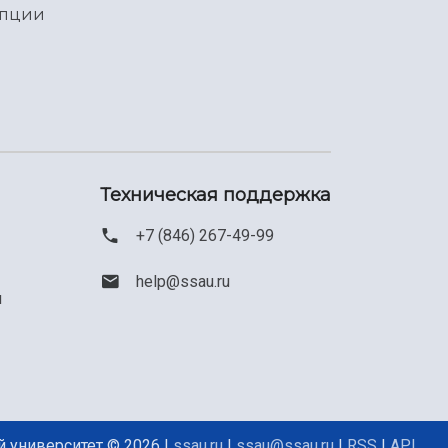
упции
Техническая поддержка
+7 (846) 267-49-99
help@ssau.ru
м
 университет © 2026 |
ssau.ru
|
ssau@ssau.ru
|
RSS
|
API