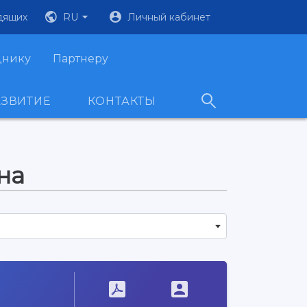
дящих
RU
Личный кабинет
днику
Партнеру
АЗВИТИЕ
КОНТАКТЫ
на