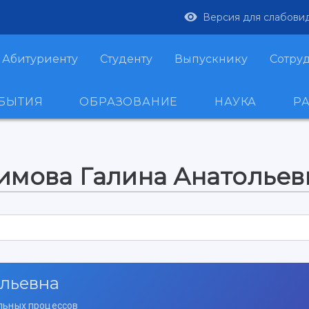
Версия для слабови
Абитуриенту
Студенту
Выпускнику
Сотру
ОБЫТИЯ
ОБРАЗОВАНИЕ
НАУКА
Р
имова Галина Анатольев
ольевна
льных процессов