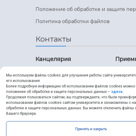
Положение об обработке и защите пе
Политика обработки файлов
Контакты
Канцелярия
Прием
8 (846) 267-43-70
8 (8
Мы используем файлы cookies для улучшения работы сайта университет
его использования.
8 (846) 267-43-70
8 (8
Более подробную информацию об использовании файлов cookies можно
положение об обработке и защите персональных данных –
здесь
.
Продолжая пользоваться сайтом, вы подтверждаете, что были проинфо
ssau@ssau.ru
pri
использовании файлов cookies сайтом университета и ознакомлены с 
обработке и защите персональных данных. Вы можете отключить файлы c
ssau
Вашего браузера.
Принять и закрыть