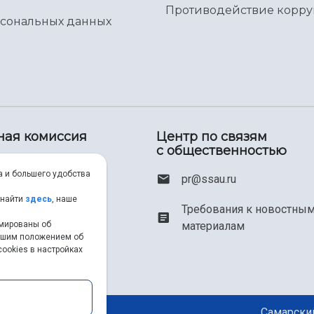
Противодействие корр
рсональных данных
ная комиссия
Центр по связям
с общественностью
00) 550-34-35
а и большего удобства
pr@ssau.ru
46) 267-48-67
 найти
здесь
, наше
Требования к новостны
рмированы об
материалам
em@ssau.ru
нашим положением об
ookies в настройках
.ru/priem
Самарский