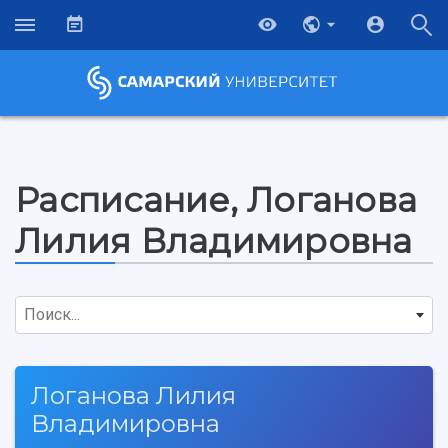
Расписание, Логанова
Лилия Владимировна
Поиск...
Логанова Лилия
Владимировна
НАЗАД