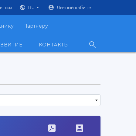
дящих
RU
Личный кабинет
днику
Партнеру
АЗВИТИЕ
КОНТАКТЫ