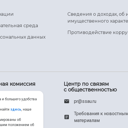
зации
Сведения о доходах, об 
имущественного характе
ательная среда
Противодействие корр
рсональных данных
ная комиссия
Центр по связям
с общественностью
00) 550-34-35
а и большего удобства
pr@ssau.ru
46) 267-48-67
 найти
здесь
, наше
Требования к новостны
рмированы об
материалам
em@ssau.ru
нашим положением об