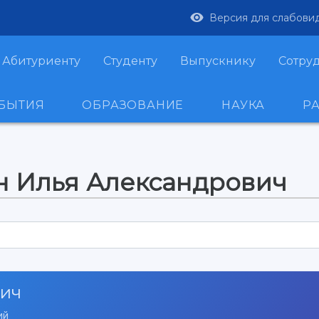
Версия для слабови
Абитуриенту
Студенту
Выпускнику
Сотру
ОБЫТИЯ
ОБРАЗОВАНИЕ
НАУКА
Р
н Илья Александрович
вич
ий