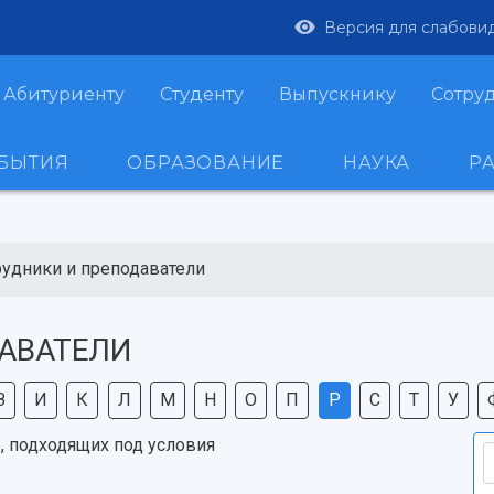
Версия для слабови
Абитуриенту
Студенту
Выпускнику
Сотру
ОБЫТИЯ
ОБРАЗОВАНИЕ
НАУКА
Р
рудники и преподаватели
АВАТЕЛИ
З
И
К
Л
М
Н
О
П
Р
С
Т
У
, подходящих под условия