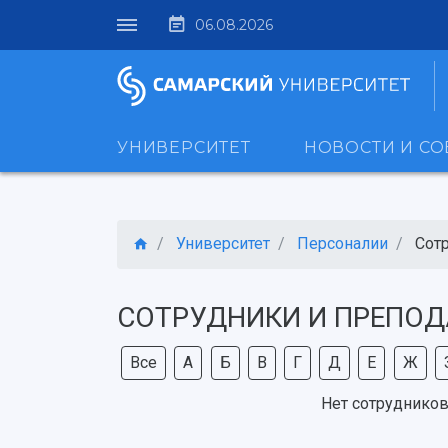
06.08.2026
УНИВЕРСИТЕТ
НОВОСТИ И С
Университет
Персоналии
Сот
СОТРУДНИКИ И ПРЕПОД
Все
А
Б
В
Г
Д
Е
Ж
Нет сотрудников