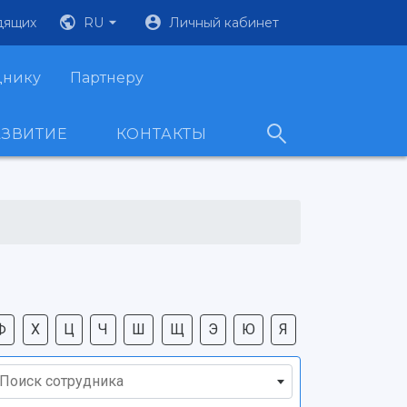
дящих
RU
Личный кабинет
днику
Партнеру
АЗВИТИЕ
КОНТАКТЫ
Ф
Х
Ц
Ч
Ш
Щ
Э
Ю
Я
Поиск сотрудника