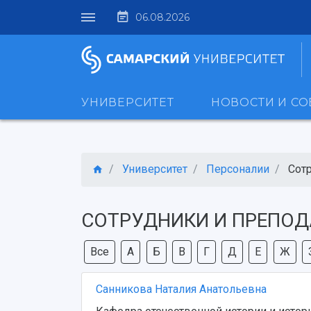
06.08.2026
УНИВЕРСИТЕТ
НОВОСТИ И С
Университет
Персоналии
Сот
СОТРУДНИКИ И ПРЕПОД
Все
А
Б
В
Г
Д
Е
Ж
Санникова Наталия Анатольевна