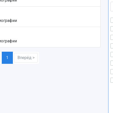
иографии
иографии
иографии
1
Вперёд >