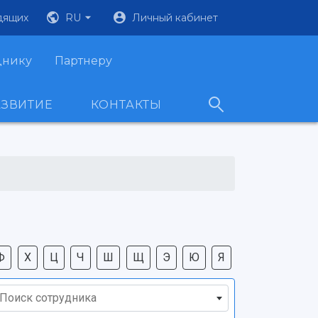
дящих
RU
Личный кабинет
днику
Партнеру
АЗВИТИЕ
КОНТАКТЫ
Ф
Х
Ц
Ч
Ш
Щ
Э
Ю
Я
Поиск сотрудника