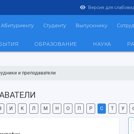
Версия для слабови
Абитуриенту
Студенту
Выпускнику
Сотру
ОБЫТИЯ
ОБРАЗОВАНИЕ
НАУКА
Р
рудники и преподаватели
АВАТЕЛИ
З
И
К
Л
М
Н
О
П
Р
С
Т
У