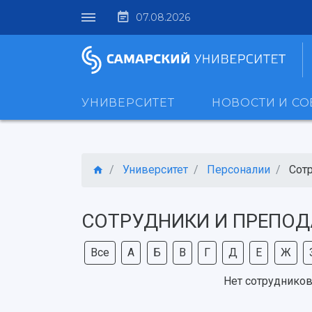
07.08.2026
УНИВЕРСИТЕТ
НОВОСТИ И С
Университет
Персоналии
Сот
СОТРУДНИКИ И ПРЕПОД
Все
А
Б
В
Г
Д
Е
Ж
Нет сотрудников