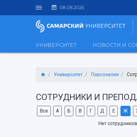
08.08.2026
УНИВЕРСИТЕТ
НОВОСТИ И С
Университет
Персоналии
Сот
СОТРУДНИКИ И ПРЕПОД
Все
А
Б
В
Г
Д
Е
Ж
Нет сотрудников