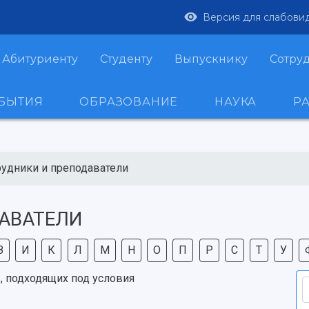
Версия для слабови
Абитуриенту
Студенту
Выпускнику
Сотру
ОБЫТИЯ
ОБРАЗОВАНИЕ
НАУКА
Р
рудники и преподаватели
АВАТЕЛИ
З
И
К
Л
М
Н
О
П
Р
С
Т
У
, подходящих под условия