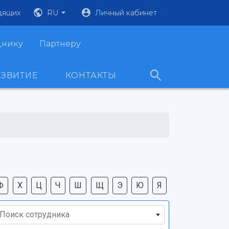
дящих
RU
Личный кабинет
днику
Партнеру
АЗВИТИЕ
КОНТАКТЫ
Ф
Х
Ц
Ч
Ш
Щ
Э
Ю
Я
Поиск сотрудника