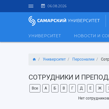
06.08.2026
УНИВЕРСИТЕТ
НОВОСТИ И С
Университет
Персоналии
Сот
СОТРУДНИКИ И ПРЕПОД
Все
А
Б
В
Г
Д
Е
Ж
Нет сотрудников