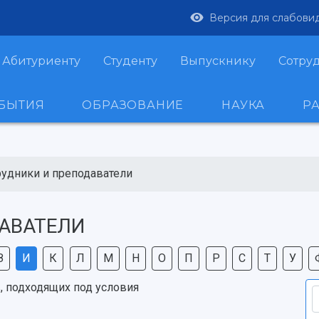
Версия для слабови
Абитуриенту
Студенту
Выпускнику
Сотру
ОБЫТИЯ
ОБРАЗОВАНИЕ
НАУКА
Р
рудники и преподаватели
АВАТЕЛИ
З
И
К
Л
М
Н
О
П
Р
С
Т
У
, подходящих под условия