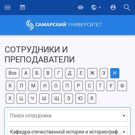
СОТРУДНИКИ И
ПРЕПОДАВАТЕЛИ
Все
А
Б
В
Г
Д
Е
Ж
З
И
К
Л
М
Н
О
П
Р
С
Т
У
Ф
Х
Ц
Ч
Ш
Щ
Э
Ю
Я
Поиск сотрудника
НАЗАД
Кафедра отечественной истории и историографии