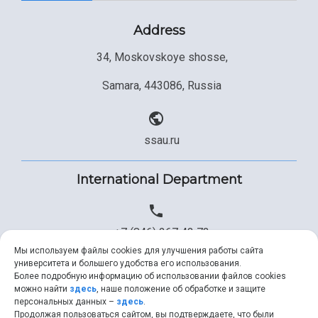
Study Programs Taught in English
Campus
Wi-Fi
Adaptation programme
Address
34, Moskovskoye shosse,
Pre-university Russian Language Course
Photos and Videos
Instruction on access to the personal cabinet
Safety
Samara, 443086, Russia
International Schools
Shopping
Open Doors Scholarship
Your Budget
ssau.ru
Weather
International Department
What You Should Bring Along
Events and Holidays
+7 (846) 267 43 73
Мы используем файлы cookies для улучшения работы сайта
университета и большего удобства его использования.
Более подробную информацию об использовании файлов cookies
+7 (846) 334 57 22
можно найти
здесь
, наше положение об обработке и защите
персональных данных –
здесь
.
Продолжая пользоваться сайтом, вы подтверждаете, что были