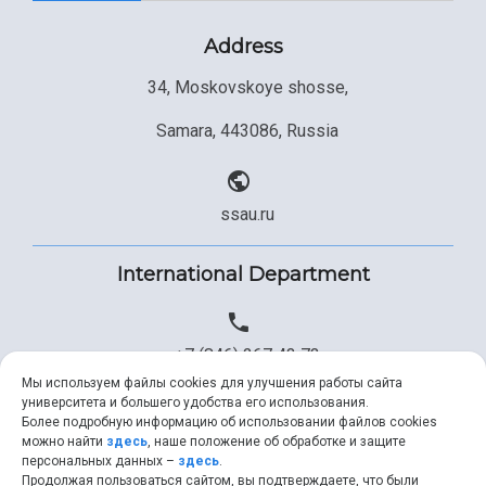
Study Programs Taught in English
Campus
Wi-Fi
Adaptation programme
Address
34, Moskovskoye shosse,
Pre-university Russian Language Course
Photos and Videos
Instruction on access to the personal cabinet
Safety
Samara, 443086, Russia
International Schools
Shopping
Open Doors Scholarship
Your Budget
ssau.ru
Weather
International Department
What You Should Bring Along
Events and Holidays
+7 (846) 267 43 73
Мы используем файлы cookies для улучшения работы сайта
университета и большего удобства его использования.
Более подробную информацию об использовании файлов cookies
+7 (846) 334 57 22
можно найти
здесь
, наше положение об обработке и защите
персональных данных –
здесь
.
Продолжая пользоваться сайтом, вы подтверждаете, что были