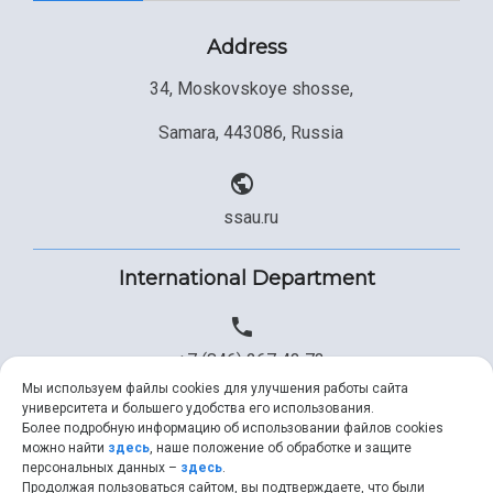
Study Programs Taught in English
Campus
Wi-Fi
Adaptation programme
Address
34, Moskovskoye shosse,
Pre-university Russian Language Course
Photos and Videos
Instruction on access to the personal cabinet
Safety
Samara, 443086, Russia
International Schools
Shopping
Open Doors Scholarship
Your Budget
ssau.ru
Weather
International Department
What You Should Bring Along
Events and Holidays
+7 (846) 267 43 73
Мы используем файлы cookies для улучшения работы сайта
университета и большего удобства его использования.
Более подробную информацию об использовании файлов cookies
+7 (846) 334 57 22
можно найти
здесь
, наше положение об обработке и защите
персональных данных –
здесь
.
Продолжая пользоваться сайтом, вы подтверждаете, что были